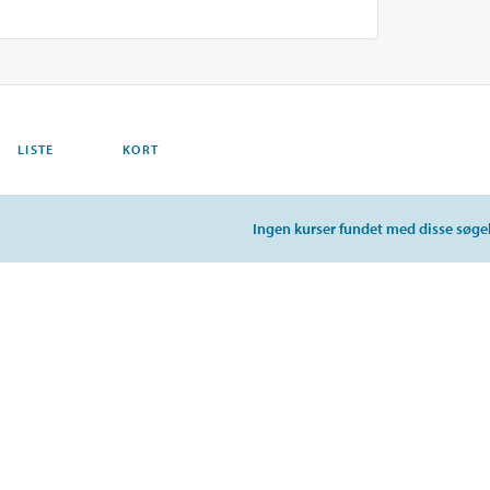
LISTE
KORT
Ingen kurser fundet med disse søgek