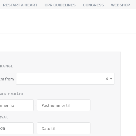
RESTART A HEART
CPR GUIDELINES
CONGRESS
WEBSHOP
 RANGE
×
km from
MER OMRÅDE
-
RVAL
-