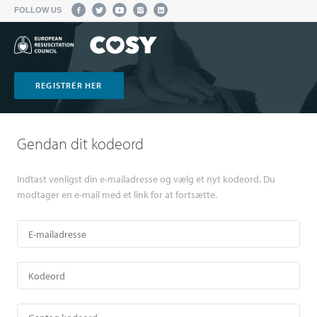
FOLLOW US
REGISTRÉR HER
Gendan dit kodeord
Indtast venligst din e-mailadresse og vælg et nyt kodeord. Du
modtager en e-mail med et link for at fortsætte.