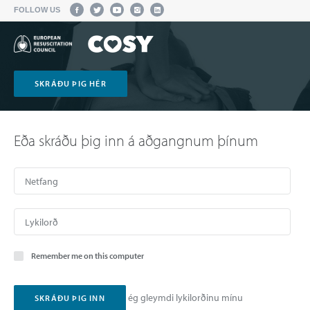
FOLLOW US
SKRÁÐU ÞIG HÉR
Eða skráðu þig inn á aðgangnum þínum
Remember me on this computer
ég gleymdi lykilorðinu mínu