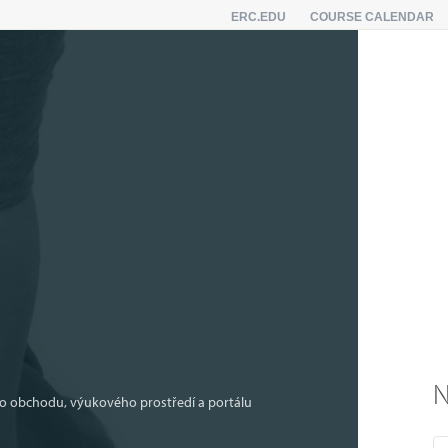
ERC.EDU
COURSE CALENDAR
N
ého obchodu, výukového prostředí a portálu