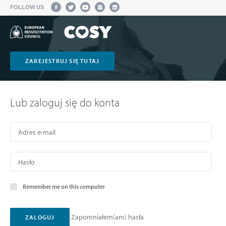
FOLLOW US
ZAREJESTRUJ SIĘ TUTAJ
Lub zaloguj się do konta
Remember me on this computer
Zapomniałem(am) hasła